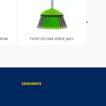
MIUM
FIORY ESCOBA VERDE JADY
FI
SEGUINOS