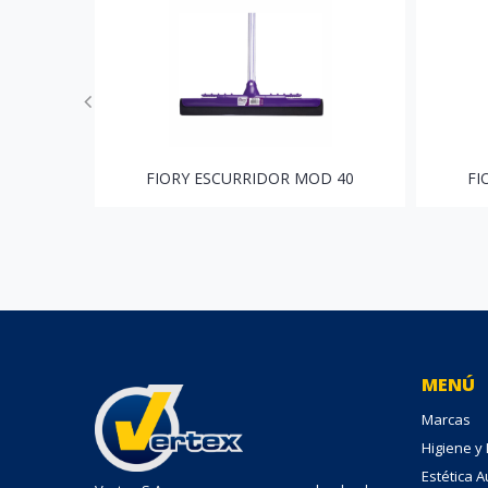
FIORY ESCURRIDOR MOD 40
FI
MENÚ
Marcas
Higiene y
Estética 