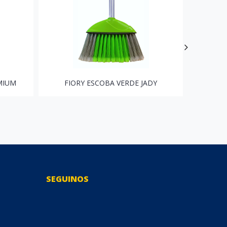
MIUM
FIORY ESCOBA VERDE JADY
FI
SEGUINOS