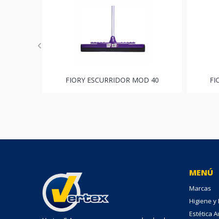
FIORY ESCURRIDOR MOD 40
FI
MENÚ
Marcas
Higiene y
Estética 