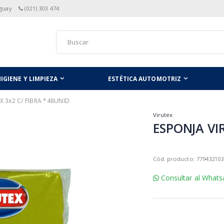
aguay
(021) 303 474
IGIENE Y LIMPIEZA
ESTÉTICA AUTOMOTRIZ
X 3x2 C/ FIBRA *48UNID
Virutex
ESPONJA VI
Cód. producto: 779432103
Consultar al Whats