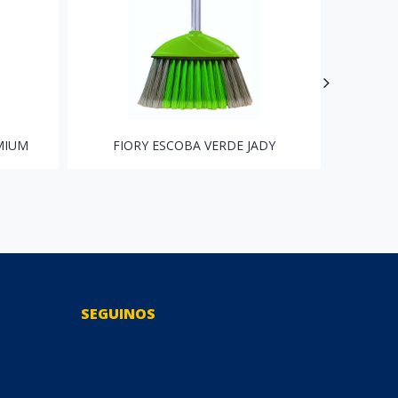
MIUM
FIORY ESCOBA VERDE JADY
FI
SEGUINOS