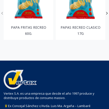
PAPA FRITAS RECREO
PAPAS RECREO CLASICO
60G.
17G
Vertex S.A. es una empresa que desde el año 1997 produce y
distribuye productos de consumo masivo.
Ex Concejal Sánchez c/Avda. Luis Ma. Argaña – Lambaré